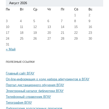
Август 2026
Пн
Вт
Ср
Чт
Пт
Сб
Вс
1
2
3
4
5
6
7
8
9
10
11
12
13
14
15
16
17
18
19
20
21
22
23
24
25
26
27
28
29
30
31
« Май
ПОЛЕЗНЫЕ ССЫЛКИ
Главный сайт ВГАУ
On-line-информация о ходе набора абитуриентов в ВГАУ
Портал дистанционного обучения ВГАУ
Электронный каталог библиотеки ВГАУ
Телефонный справочник ВГАУ
Типография ВГАУ
Лаборатория долгосрочных прогнозов