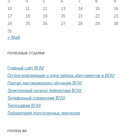
3
4
5
6
7
8
9
10
11
12
13
14
15
16
17
18
19
20
21
22
23
24
25
26
27
28
29
30
31
« Май
ПОЛЕЗНЫЕ ССЫЛКИ
Главный сайт ВГАУ
On-line-информация о ходе набора абитуриентов в ВГАУ
Портал дистанционного обучения ВГАУ
Электронный каталог библиотеки ВГАУ
Телефонный справочник ВГАУ
Типография ВГАУ
Лаборатория долгосрочных прогнозов
ГРУППА ВК