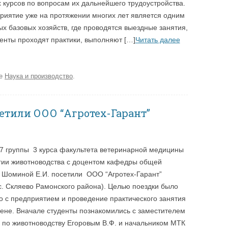
 курсов по вопросам их дальнейшего трудоустройства.
риятие уже на протяжении многих лет является одним
ых базовых хозяйств, где проводятся выездные занятия,
енты проходят практики, выполняют […]
Читать далее
ке
Наука и производство
.
етили ООО “Агротех-Гарант”
7 группы 3 курса факультета ветеринарной медицины
гии животноводства с доцентом кафедры общей
 Шоминой Е.И. посетили ООО “Агротех-Гарант”
с. Скляево Рамонского района). Целью поездки было
о с предприятием и проведение практического занятия
иене. Вначале студенты познакомились с заместителем
 по животноводству Егоровым В.Ф. и начальником МТК