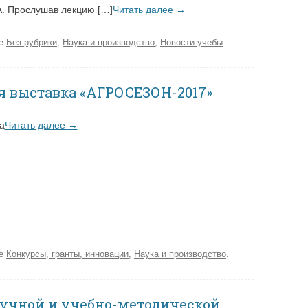
А. Прослушав лекцию […]
Читать далее
→
ке
Без рубрики
,
Наука и производство
,
Новости учебы
.
я выставка «АГРОСЕЗОН-2017»
а
Читать далее
→
ке
Конкурсы, гранты, инновации
,
Наука и производство
.
аучной и учебно-методической