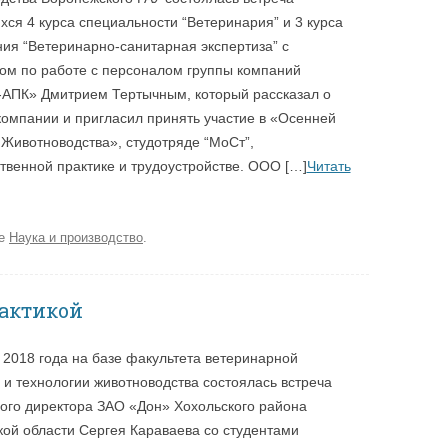
ся 4 курса специальности “Ветеринария” и 3 курса
ПРОФБЮРО
ДИССЕРТАЦИОННЫЙ СОВЕТ
ия “Ветеринарно-санитарная экспертиза” с
м по работе с персоналом группы компаний
АПК» Дмитрием Тертычным, который рассказал о
компании и пригласил принять участие в «Осенней
Животноводства», студотряде “МоСт”,
твенной практике и трудоустройстве. ООО […]
Читать
ке
Наука и производство
.
актикой
 2018 года на базе факультета ветеринарной
и технологии животноводства состоялась встреча
ого директора ЗАО «Дон» Хохольского района
ой области Сергея Караваева со студентами