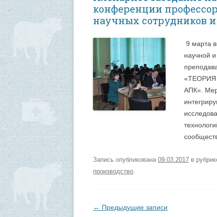
конференции профессорс
научных сотрудников и
9 марта в
научной и
преподава
«ТЕОРИЯ
АПК». Мер
интегриру
исследова
технологи
сообществ
Запись опубликована
09.03.2017
в рубри
производство
.
Навигация по записям
←
Предыдущие записи