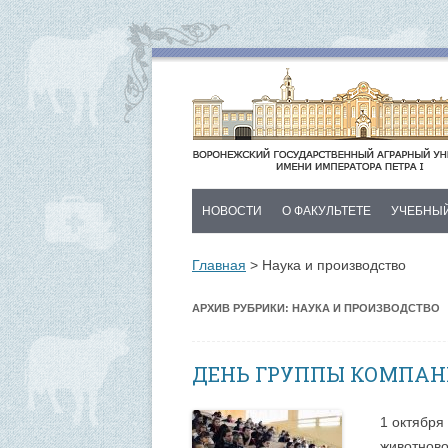
НОВОСТИ
О ФАКУЛЬТЕТЕ
УЧЕБНЫ
ДЕКАНАТ
НОВОСТИ
Главная
>
Наука и производство
ИСТОРИЯ
РАСПИСАН
АРХИВ РУБРИКИ:
НАУКА И ПРОИЗВОДСТВО
КАФЕДРЫ
ДЛЯ ВЫПУ
ПЛАН МЕРОПРИЯТИЙ
ДЕНЬ ГРУППЫ КОМПАН
КОНТАКТЫ
1 октября
животново