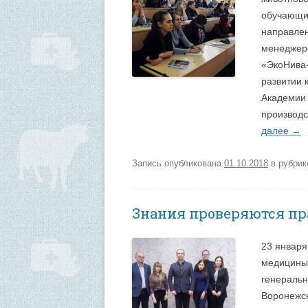
обучающих
направлен
менеджеро
«ЭкоНива-
развитии 
Академии 
производс
далее
→
Запись опубликована
01.10.2018
в рубри
Знания проверяются пр
23 января
медицины 
генеральн
Воронежск