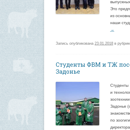
выпускных
Это предп
из основн
наши студ
→
Запись опубликована
23.01.2018
в рубри
Студенты ФВМ и ТЖ пос
Задонье
Cтуденты 
и техноло
зоотехнии
Задонье (
знакомств
по зоогиг
директора