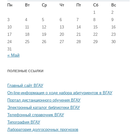
Пн
Вт
Ср
Чт
Пт
Сб
Вс
1
2
3
4
5
6
7
8
9
10
11
12
13
14
15
16
17
18
19
20
21
22
23
24
25
26
27
28
29
30
31
« Май
ПОЛЕЗНЫЕ ССЫЛКИ
Главный сайт ВГАУ
On-line-информация о ходе набора абитуриентов в ВГАУ
Портал дистанционного обучения ВГАУ
Электронный каталог библиотеки ВГАУ
Телефонный справочник ВГАУ
Типография ВГАУ
Лаборатория долгосрочных прогнозов