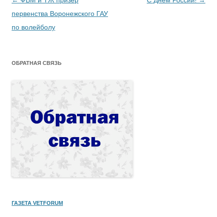
Навигация по записям
←
ФВМ и ТЖ призер
С Днем России!
→
первенства Воронежского ГАУ
по волейболу
ОБРАТНАЯ СВЯЗЬ
ГАЗЕТА VETFORUM