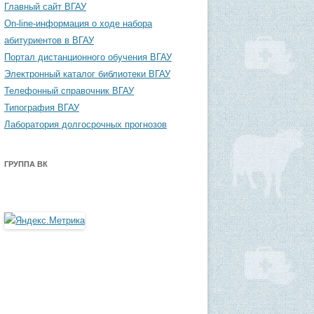
Главный сайт ВГАУ
On-line-информация о ходе набора
абитуриентов в ВГАУ
Портал дистанционного обучения ВГАУ
Электронный каталог библиотеки ВГАУ
Телефонный справочник ВГАУ
Типография ВГАУ
Лаборатория долгосрочных прогнозов
ГРУППА ВК