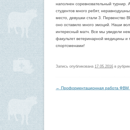
наполнен соревновательный турнир. А
студентов много ребят, неравнодушны
место, девушки стали 3. Первенство 
оно оставило много эмоций. Наши во
интересный матч. Все мы увидели нем
факультет ветеринарной медицины и 
спортсменами!
Запись опубликована
17.05.2016
в рубри
Навигация по записям
←
Профориентационная работа ФВМ