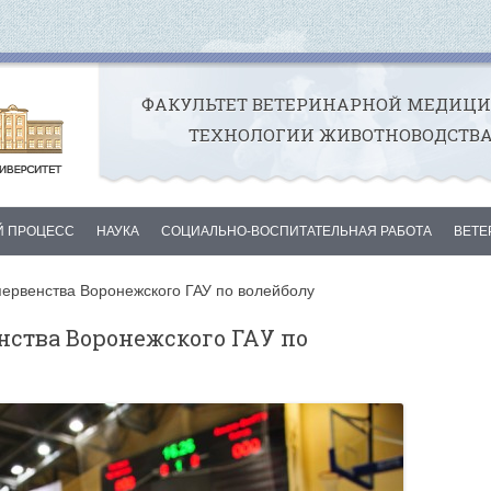
ФАКУЛЬТЕТ ВЕТЕРИНАРНОЙ МЕДИЦ
ТЕХНОЛОГИИ ЖИВОТНОВОДСТВ
Перейти к содержимому
Й ПРОЦЕСС
НАУКА
СОЦИАЛЬНО-ВОСПИТАТЕЛЬНАЯ РАБОТА
ВЕТЕ
 УЧЕБЫ
НИР
ГОРДОСТЬ ФАКУЛЬТЕТА
О КЛИ
ервенства Воронежского ГАУ по волейболу
ИЕ И ООП
НИРС
СВР НА ФАКУЛЬТЕТЕ
СОТР
нства Воронежского ГАУ по
СКНИКОВ
АСПИРАНТУРА
КУРАТОРЫ И НАСТАВНИКИ
УСЛУГ
УЧЕНОГО СОВЕТА
КОНКУРСЫ, ГРАНТЫ, ИННОВАЦИИ
ВЫДАЮЩИЕСЯ ВЫПУСКНИКИ
КОНТА
МЕТОДИЧЕСКОЙ КОМИСИИ
НАУКА И ПРОИЗВОДСТВО
ВЕТЕРАНСКОЙ ОРГАНИЗАЦИИ
КОНФЕРЕНЦИИ, СЕМИНАРЫ