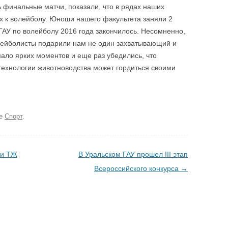
 финальные матчи, показали, что в рядах наших
х к волейболу. Юноши нашего факультета заняли 2
ВГАУ по волейболу 2016 года закончилось. Несомненно,
лейболисты подарили нам не один захватывающий и
ало ярких моментов и еще раз убедились, что
технологии животноводства может гордиться своими
ке
Спорт
.
 и ТЖ
В Уральском ГАУ прошел III этап
Всероссийского конкурса
→